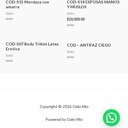
COD-S15 Mordaza con
COD-S14 ESPOSAS MANOS
amarra
Y MUSLOS
Sado
Sado
$
20,000.00
Valorado
en
0
Valorado
de
en
5
0
de
5
COD-S07 Body Trikini Latex
COD – ANTIFAZ CIEGO
Erotica
Sado
Sado
Valorado
en
Valorado
0
en
de
0
5
de
5
Copyright © 2026 Cielo Mío
Powered by Cielo Mío