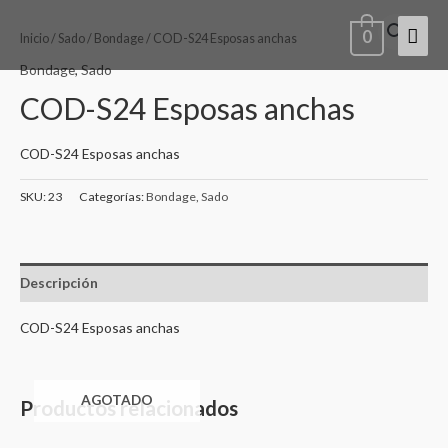
Ir
Men
0
al
Inicio
/
Sado
/
Bondage
/ COD-S24 Esposas anchas
contenido
princ
Bondage
,
Sado
COD-S24 Esposas anchas
COD-S24 Esposas anchas
SKU:
23
Categorías:
Bondage
,
Sado
Descripción
COD-S24 Esposas anchas
AGOTADO
Productos relacionados