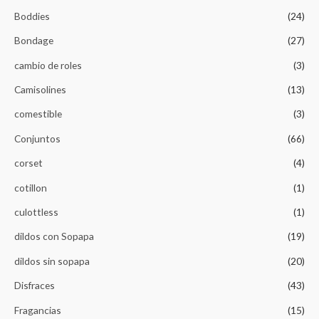
Boddies
(24)
Bondage
(27)
cambio de roles
(3)
Camisolines
(13)
comestible
(3)
Conjuntos
(66)
corset
(4)
cotillon
(1)
culottless
(1)
dildos con Sopapa
(19)
dildos sin sopapa
(20)
Disfraces
(43)
Fragancias
(15)