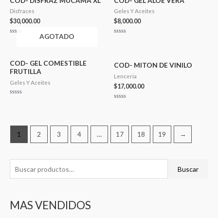
COD- DISFRAZ MUCAMA XL
COD- GEL ALOE VERA
Disfraces
Geles Y Aceites
$
30,000.00
$
8,000.00
AGOTADO
Valorado
Valorado
en
en
0
0
de
de
5
5
COD- GEL COMESTIBLE
COD- MITON DE VINILO
FRUTILLA
Lenceria
Geles Y Aceites
$
17,000.00
Valorado
Valorado
en
en
0
0
de
de
5
5
1
2
3
4
…
17
18
19
→
B
P
P
Buscar
u
r
r
s
e
e
MAS VENDIDOS
c
c
c
a