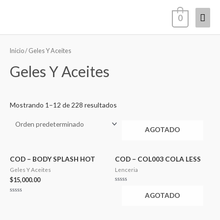
Ir
Men
0
al
contenido
princ
Inicio
/ Geles Y Aceites
Geles Y Aceites
Mostrando 1–12 de 228 resultados
AGOTADO
COD – BODY SPLASH HOT
COD – COL003 COLA LESS
Geles Y Aceites
Lenceria
$
15,000.00
Valorado
en
AGOTADO
0
Valorado
de
en
5
0
de