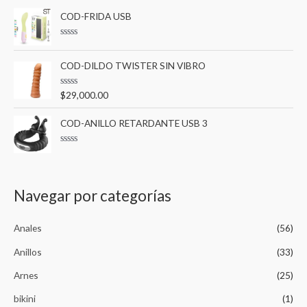
i
i
COD-FRIDA USB
r
o
o
p
m
m
V
a
o
í
á
l
COD-DILDO TWISTER SIN VIBRO
o
r
n
x
r
a
:
V
$
29,000.00
i
i
d
a
o
l
e
m
m
o
COD-ANILLO RETARDANTE USB 3
n
r
0
o
o
a
d
d
e
V
o
5
a
e
l
n
o
0
r
Navegar por categorías
d
a
e
d
5
o
e
Anales
(56)
n
0
d
Anillos
(33)
e
5
Arnes
(25)
bikini
(1)