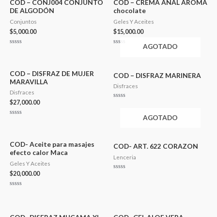
5
COD – CONJ004 CONJUNTO
COD – CREMA ANAL AROMA
DE ALGODÓN
chocolate
Conjuntos
Geles Y Aceites
$
5,000.00
$
15,000.00
AGOTADO
Valorado
Valorado
en
en
0
0
de
de
5
5
COD – DISFRAZ DE MUJER
COD – DISFRAZ MARINERA
MARAVILLA
Disfraces
Disfraces
$
27,000.00
Valorado
en
0
AGOTADO
de
Valorado
5
en
0
de
5
COD- Aceite para masajes
COD- ART. 622 CORAZON
efecto calor Maca
Lenceria
Geles Y Aceites
$
20,000.00
Valorado
en
0
de
Valorado
5
en
0
de
5