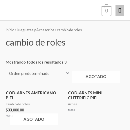
Ir
Men
0
al
contenido
princ
Inicio
/
Jueguetes y Accesorios
/ cambio de roles
cambio de roles
Mostrando todos los resultados 3
AGOTADO
COD-ARNES AMERICANO
COD-ARNES MINI
PIEL
CLITERIFIC PIEL
cambio de roles
Arnes
$
33,000.00
Valorado
en
AGOTADO
0
Valorado
de
en
5
0