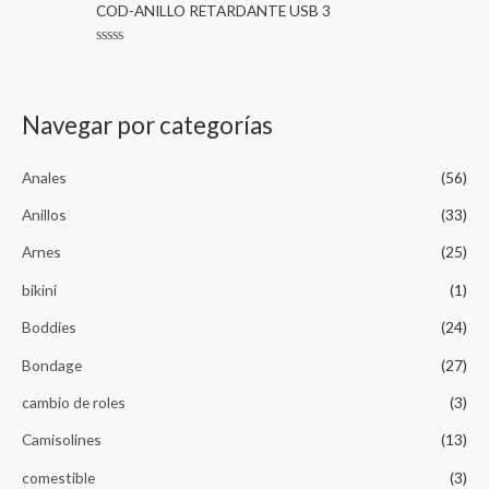
m
m
o
COD-ANILLO RETARDANTE USB 3
n
r
0
o
o
a
d
d
e
V
o
5
a
e
l
n
o
0
r
Navegar por categorías
d
a
e
d
5
o
e
Anales
(56)
n
0
d
Anillos
(33)
e
5
Arnes
(25)
bikini
(1)
Boddies
(24)
Bondage
(27)
cambio de roles
(3)
Camisolines
(13)
comestible
(3)