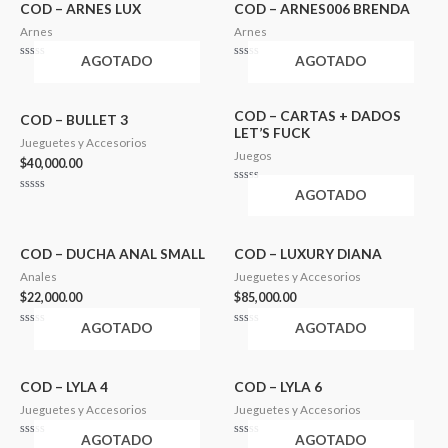
5
COD – ARNES LUX
COD – ARNES006 BRENDA
Arnes
Arnes
AGOTADO
AGOTADO
Valorado
Valorado
en
en
0
0
de
de
5
5
COD – CARTAS + DADOS
COD – BULLET 3
LET’S FUCK
Jueguetes y Accesorios
Juegos
$
40,000.00
Valorado
AGOTADO
Valorado
en
en
0
0
de
de
5
5
COD – DUCHA ANAL SMALL
COD – LUXURY DIANA
Anales
Jueguetes y Accesorios
$
22,000.00
$
85,000.00
AGOTADO
AGOTADO
Valorado
Valorado
en
en
0
0
de
de
5
5
COD – LYLA 4
COD – LYLA 6
Jueguetes y Accesorios
Jueguetes y Accesorios
AGOTADO
AGOTADO
Valorado
Valorado