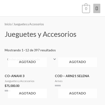
Ir
Men
0
al
contenido
princ
Inicio
/ Jueguetes y Accesorios
Jueguetes y Accesorios
Mostrando 1–12 de 397 resultados
AGOTADO
AGOTADO
CO-ANAHI 3
COD – ARN21 SELENA
Jueguetes y Accesorios
Arnes
$
75,000.00
Valorado
en
AGOTADO
AGOTADO
0
Valorado
de
en
5
0
de