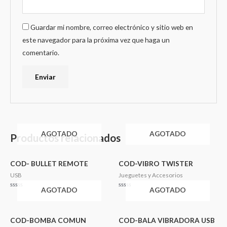
Guardar mi nombre, correo electrónico y sitio web en
este navegador para la próxima vez que haga un
comentario.
AGOTADO
AGOTADO
Productos relacionados
COD- BULLET REMOTE
COD-VIBRO TWISTER
USB
Jueguetes y Accesorios
AGOTADO
AGOTADO
Valorado
Valorado
en
en
0
0
de
de
5
5
COD-BOMBA COMUN
COD-BALA VIBRADORA USB