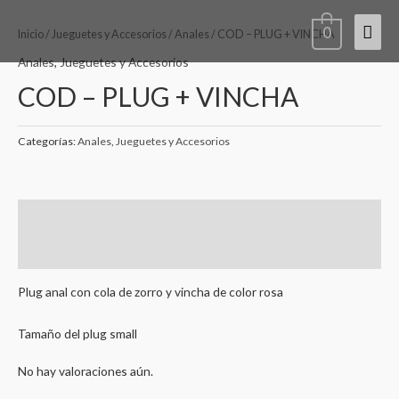
Ir
Men
0
al
Inicio
/
Jueguetes y Accesorios
/
Anales
/ COD – PLUG + VINCHA
contenido
princ
Anales
,
Jueguetes y Accesorios
COD – PLUG + VINCHA
Categorías:
Anales
,
Jueguetes y Accesorios
Descripción
Valoraciones (0)
Plug anal con cola de zorro y vincha de color rosa
Tamaño del plug small
No hay valoraciones aún.