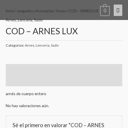
Ir
Men
0
al
Inicio
/
Jueguetes y Accesorios
/
Arnes
/ COD – ARNES LUX
contenido
princ
Arnes
,
Lenceria
,
Sado
COD – ARNES LUX
Categorías:
Arnes
,
Lenceria
,
Sado
Descripción
Valoraciones (0)
arnés de cuerpo entero
No hay valoraciones aún.
Sé el primero en valorar “COD – ARNES