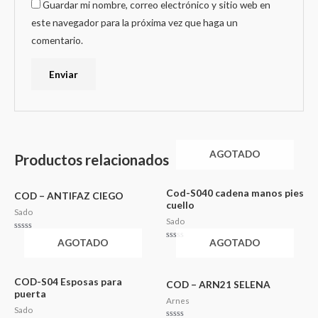
Guardar mi nombre, correo electrónico y sitio web en
este navegador para la próxima vez que haga un
comentario.
AGOTADO
Productos relacionados
Cod-S040 cadena manos pies
COD – ANTIFAZ CIEGO
cuello
Sado
Sado
Valorado
AGOTADO
AGOTADO
en
Valorado
0
en
de
0
5
de
5
COD-S04 Esposas para
COD – ARN21 SELENA
puerta
Arnes
Sado