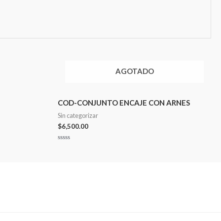
AGOTADO
COD-CONJUNTO ENCAJE CON ARNES
Sin categorizar
$
6,500.00
Valorado
en
0
de
5