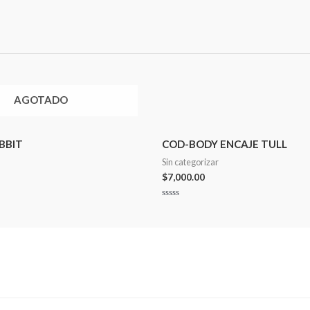
AGOTADO
BBIT
COD-BODY ENCAJE TULL
Sin categorizar
$
7,000.00
Valorado
en
0
de
5