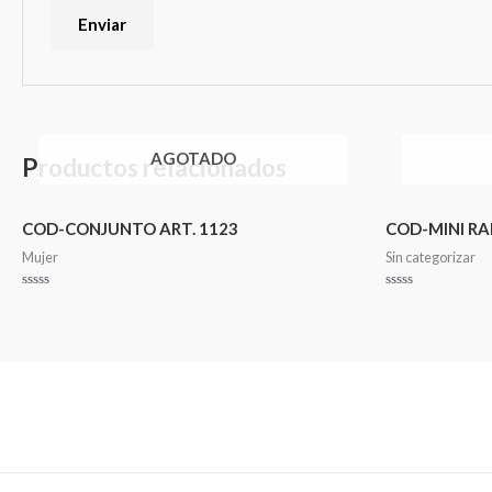
AGOTADO
Productos relacionados
COD-CONJUNTO ART. 1123
COD-MINI RA
Mujer
Sin categorizar
Valorado
Valorado
en
en
0
0
de
de
5
5