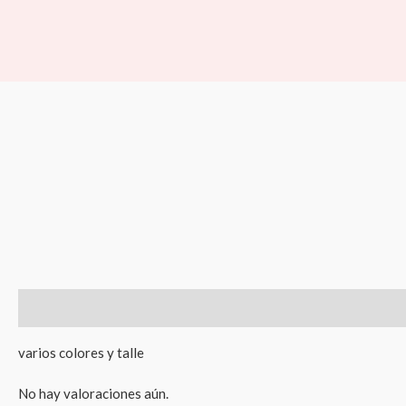
Ir
al
contenido
Descripción
Valoraciones (0)
varios colores y talle
No hay valoraciones aún.