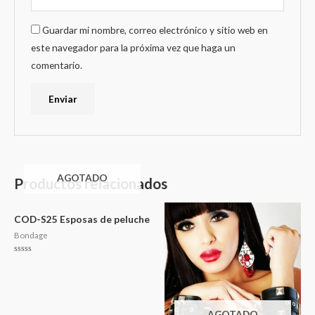
Guardar mi nombre, correo electrónico y sitio web en
este navegador para la próxima vez que haga un
comentario.
AGOTADO
Productos relacionados
COD-S25 Esposas de peluche
Bondage
Valorado
en
0
de
5
AGOTADO