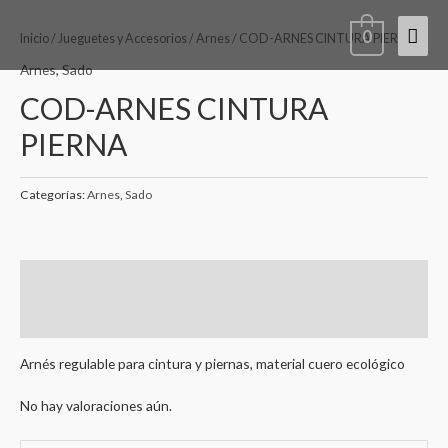
Ir
Men
0
al
Inicio
/
Jueguetes y Accesorios
/
Arnes
/ COD-ARNES CINTURA PIERNA
contenido
princ
Arnes
,
Sado
COD-ARNES CINTURA
PIERNA
Categorías:
Arnes
,
Sado
Descripción
Valoraciones (0)
Arnés regulable para cintura y piernas, material cuero ecológico
No hay valoraciones aún.