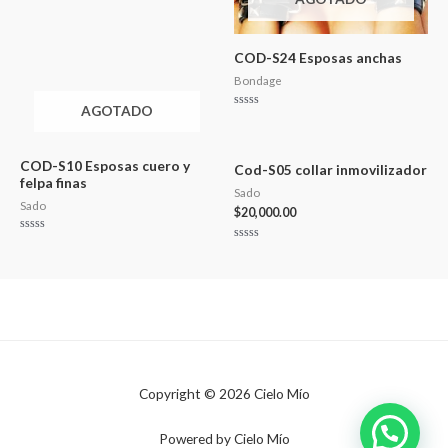
COD-S24 Esposas anchas
Bondage
AGOTADO
Valorado
en
0
de
5
COD-S10 Esposas cuero y
Cod-S05 collar inmovilizador
felpa finas
Sado
Sado
$
20,000.00
Valorado
Valorado
en
en
0
0
de
de
5
5
Copyright © 2026 Cielo Mío
Powered by Cielo Mío