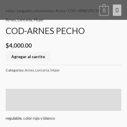
Ir
COD-
Men
0
al
ARNES
Inicio
/
Jueguetes y Accesorios
/
Arnes
/ COD-ARNES PECHO
contenido
PECHO
princ
Arnes
,
Lenceria
,
Mujer
cantidad
COD-ARNES PECHO
$
4,000.00
Agregar al carrito
Categorías:
Arnes
,
Lenceria
,
Mujer
Descripción
Valoraciones (0)
regulable, color rojo y blanco