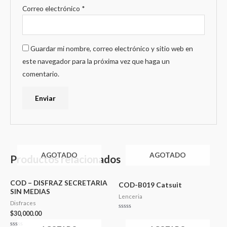
Correo electrónico
*
Guardar mi nombre, correo electrónico y sitio web en
este navegador para la próxima vez que haga un
comentario.
AGOTADO
AGOTADO
Productos relacionados
COD – DISFRAZ SECRETARIA
COD-B019 Catsuit
SIN MEDIAS
Lenceria
Disfraces
$
30,000.00
Valorado
en
0