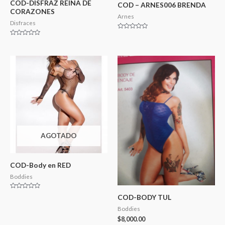
COD-DISFRAZ REINA DE
COD – ARNES006 BRENDA
CORAZONES
Arnes
Disfraces
Valorado
en
Valorado
0
en
de
0
5
de
5
AGOTADO
COD-Body en RED
Boddies
Valorado
COD-BODY TUL
en
0
Boddies
de
5
$
8,000.00