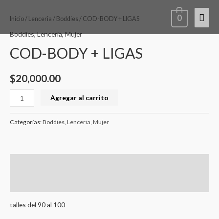
Ir
COD-
Men
0
al
BODY
Inicio
/
Lenceria
/
Boddies
/ COD-BODY + LIGAS
contenido
+
princ
Boddies
,
Lenceria
,
Mujer
LIGAS
COD-BODY + LIGAS
cantidad
$
20,000.00
Agregar al carrito
Categorías:
Boddies
,
Lenceria
,
Mujer
Descripción
Valoraciones (0)
talles del 90 al 100