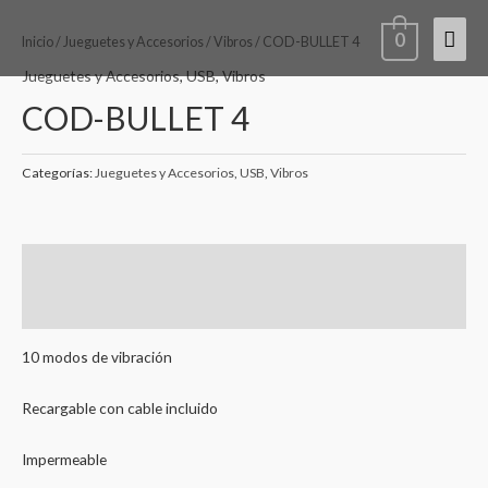
Ir
Men
0
al
Inicio
/
Jueguetes y Accesorios
/
Vibros
/ COD-BULLET 4
contenido
princ
Jueguetes y Accesorios
,
USB
,
Vibros
COD-BULLET 4
Categorías:
Jueguetes y Accesorios
,
USB
,
Vibros
Descripción
Valoraciones (0)
10 modos de vibración
Recargable con cable incluido
Impermeable