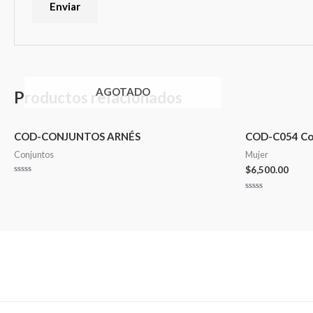
AGOTADO
Productos relacionados
COD-CONJUNTOS ARNÉS
COD-C054 Conj
Conjuntos
Mujer
$
6,500.00
Valorado
en
Valorado
0
en
de
0
5
de
5