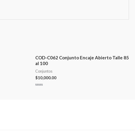
COD-C062 Conjunto Encaje Abierto Talle 85
al 100
Conjuntos
$
10,000.00
Valorado
en
0
de
5