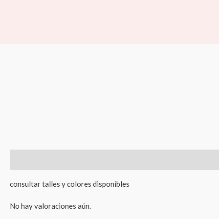
Ir
al
contenido
Descripción
Valoraciones (0)
consultar talles y colores disponibles
No hay valoraciones aún.