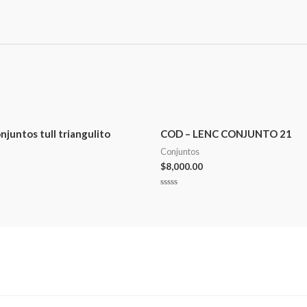
untos tull triangulito
COD – LENC CONJUNTO 21
Conjuntos
$
8,000.00
Valorado
en
0
de
5