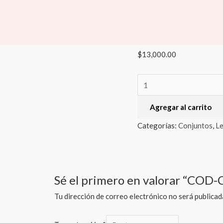
COD-
Inicio
/
Lenceria
/
Conjunt
CONJUNTO
Conjuntos
,
Lenceria
COD-CONJUN
+
POLLERITA
$
13,000.00
+
LIGAS
cantidad
Agregar al carrito
Categorías:
Conjuntos
,
Le
Sé el primero en valorar “CO
Tu dirección de correo electrónico no será publicad