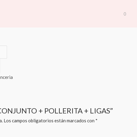
os
/ COD-CONJUNTO + POLLERITA + LIGAS
0
TO + POLLERITA + LIGAS
nceria
D-CONJUNTO + POLLERITA + LIGAS”
a.
Los campos obligatorios están marcados con
*