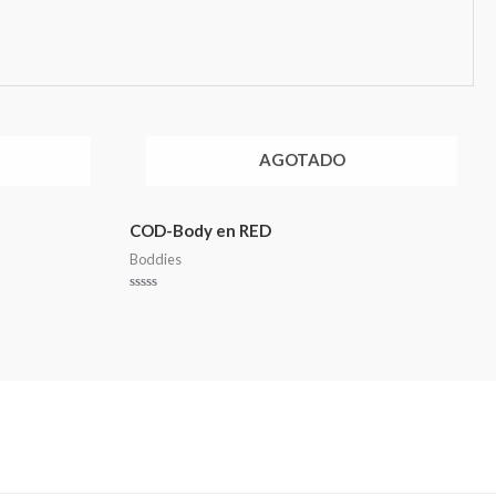
AGOTADO
COD-Body en RED
Boddies
Valorado
en
0
de
5