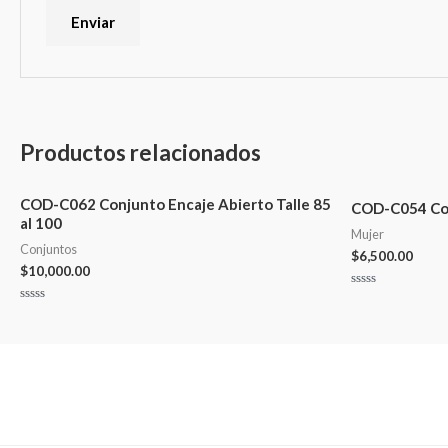
Productos relacionados
COD-C062 Conjunto Encaje Abierto Talle 85
COD-C054 Conj
al 100
Mujer
Conjuntos
$
6,500.00
$
10,000.00
Valorado
en
Valorado
0
en
de
0
5
de
5