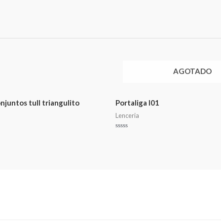
AGOTADO
untos tull triangulito
Portaliga l01
Lenceria
Valorado
en
0
de
5