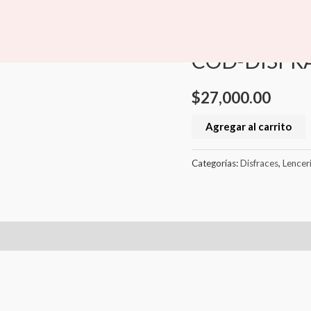
COD-
Inicio
/
Lenceria
/
Disfraces
DISFRAZ
Disfraces
,
Lenceria
ENFERMERA
COD-DISFR
cantidad
$
27,000.00
Agregar al carrito
Categorías:
Disfraces
,
Lencer