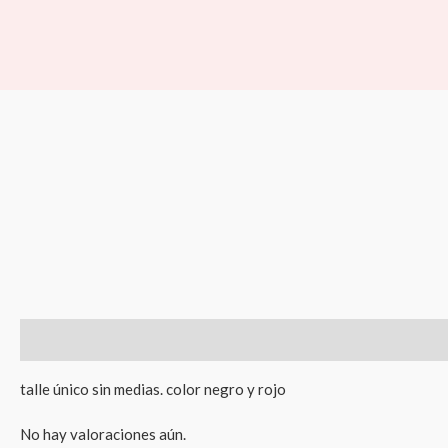
Ir
al
contenido
Descripción
Valoraciones (0)
talle único sin medias. color negro y rojo
No hay valoraciones aún.