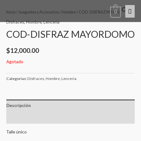
Ir
Men
0
al
Inicio
/
Jueguetes y Accesorios
/
Hombre
/ COD-DISFRAZ MAYORDOMO
contenido
princ
Disfraces
,
Hombre
,
Lenceria
COD-DISFRAZ MAYORDOMO
$
12,000.00
Agotado
Categorías:
Disfraces
,
Hombre
,
Lenceria
Descripción
Valoraciones (0)
Talle único