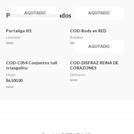
AGOTADO
AGOTADO
Productos relacionados
Portaliga l01
COD-Body en RED
Lenceria
Boddies
AGOTADO
Valorado
Valorado
en
en
0
0
de
de
5
5
COD-C054 Conjuntos tull
COD-DISFRAZ REINA DE
triangulito
CORAZONES
Mujer
Disfraces
$
6,500.00
Valorado
en
0
Valorado
de
en
5
0
de
5