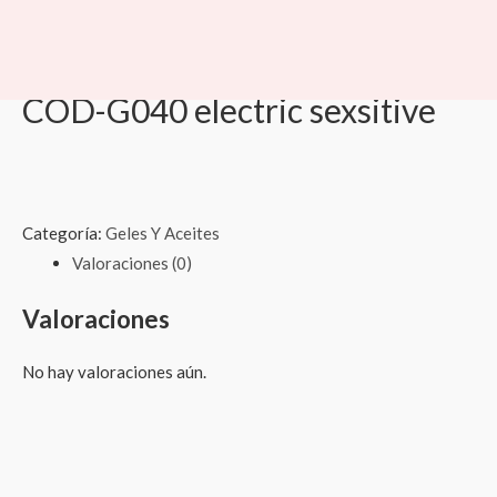
Ir
al
Inicio
/
Geles Y Aceites
/ COD-G040 electric sexsitive
contenido
Geles Y Aceites
COD-G040 electric sexsitive
Categoría:
Geles Y Aceites
Valoraciones (0)
Valoraciones
No hay valoraciones aún.