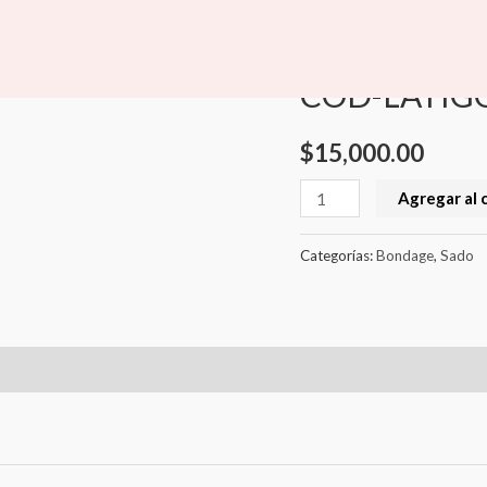
COD-
Inicio
/
Sado
/
Bondage
/ C
LATIGO
Bondage
,
Sado
cantidad
COD-LATIG
$
15,000.00
Agregar al 
Categorías:
Bondage
,
Sado