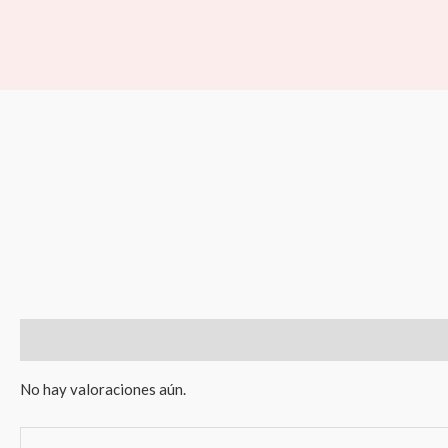
Ir
al
contenido
Valoraciones (0)
No hay valoraciones aún.