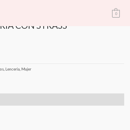
 COD-LENCERIA CON STRASS
ria
,
Mujer
0
RIA CON STRASS
os
,
Lenceria
,
Mujer