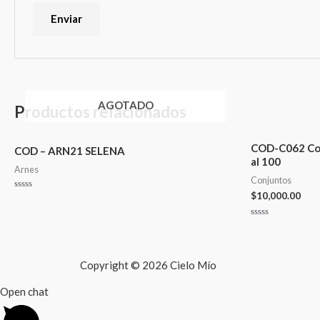
AGOTADO
Productos relacionados
COD-C062 Con
COD – ARN21 SELENA
al 100
Arnes
Conjuntos
$
10,000.00
Valorado
en
0
de
Valorado
5
en
0
de
5
Copyright © 2026 Cielo Mío
Open chat