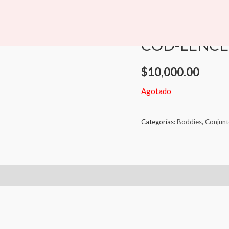
Inicio
/
Lenceria
/
Boddies
/
Boddies
,
Conjuntos
,
Lence
COD-LENCE
$
10,000.00
Agotado
Categorías:
Boddies
,
Conjunt