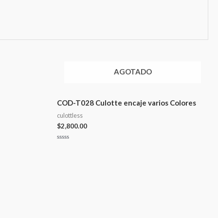
AGOTADO
COD-T028 Culotte encaje varios Colores
culottless
$
2,800.00
Valorado
en
0
de
5