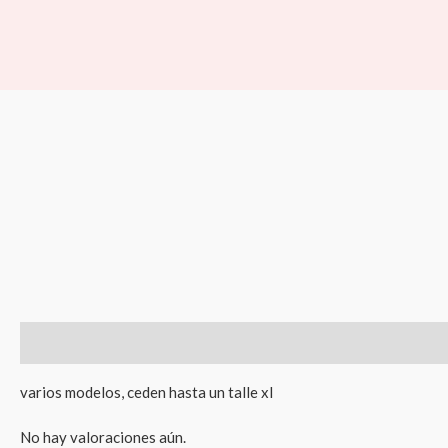
Ir
al
contenido
Descripción
Valoraciones (0)
varios modelos, ceden hasta un talle xl
No hay valoraciones aún.