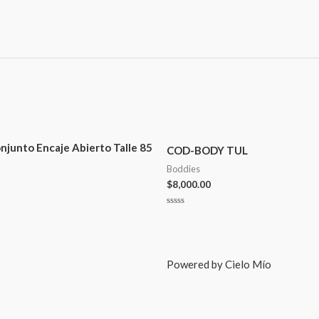
junto Encaje Abierto Talle 85
COD-BODY TUL
Boddies
$
8,000.00
Valorado
en
0
de
5
Powered by Cielo Mío