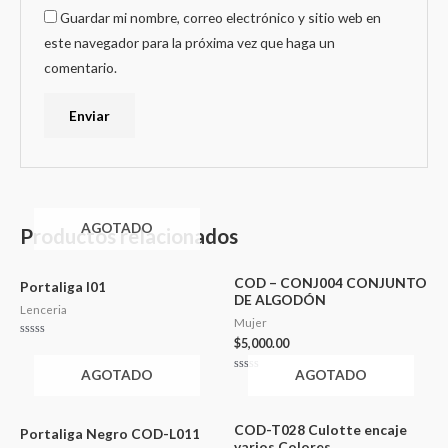
Guardar mi nombre, correo electrónico y sitio web en
este navegador para la próxima vez que haga un
comentario.
AGOTADO
Productos relacionados
COD – CONJ004 CONJUNTO
Portaliga l01
DE ALGODÓN
Lenceria
Mujer
$
5,000.00
Valorado
en
0
AGOTADO
AGOTADO
de
Valorado
5
en
0
de
5
COD-T028 Culotte encaje
Portaliga Negro COD-L011
varios Colores