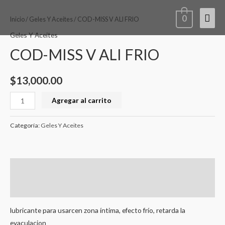
Ir
COD-
Men
0
al
MISS
Inicio
/
Geles Y Aceites
/ COD-MISS V ALI FRIO
contenido
V
princ
Geles Y Aceites
ALI
COD-MISS V ALI FRIO
FRIO
cantidad
$
13,000.00
Agregar al carrito
Categoría:
Geles Y Aceites
Descripción
Valoraciones (0)
lubricante para usarcen zona íntima, efecto frío, retarda la
eyaculacion