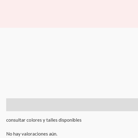
Ir
al
contenido
Descripción
Valoraciones (0)
consultar colores y talles disponibles
No hay valoraciones aún.