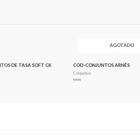
AGOTADO
TOS DE TASA SOFT CK
COD-CONJUNTOS ARNÉS
Conjuntos
Valorado
en
0
de
5