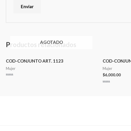
AGOTADO
Productos relacionados
COD-CONJUNTO ART. 1123
COD-CONJUN
Mujer
Mujer
$
6,000.00
Valorado
en
Valorado
0
en
de
0
5
de
5