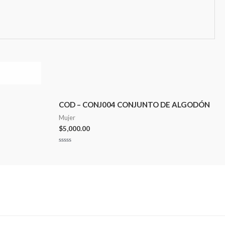
COD – CONJ004 CONJUNTO DE ALGODÓN
Mujer
$
5,000.00
Valorado
en
0
de
5