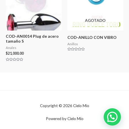
AGOTADO
COD-AN0014 Plug de acero
COD-ANILLO CON VIBRO
tamaño S
Anillos
Anales
$
21,000.00
Valorado
en
0
de
Valorado
5
en
0
de
5
Copyright © 2026 Cielo Mío
Powered by Cielo Mío