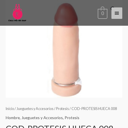
Ir
Menú
al
0
contenido
princi
Inicio
/
Jueguetes y Accesorios
/
Protesis
/ COD-PROTESIS HUECA 008
Hombre
,
Jueguetes y Accesorios
,
Protesis