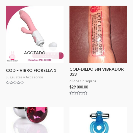
AGOTADO
COD-DILDO SIN VIBRADOR
COD – VIBRO FIORELLA 1
033
Jueguetes y Accesorios
dildos sin sopapa
$
29,000.00
Valorado
en
0
de
Valorado
5
en
0
de
5