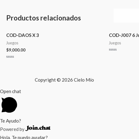
Productos relacionados
COD-DAOS X 3
COD-J007 6 J
Juegos
Juegos
$
9,000.00
Valorado
en
Valorado
0
en
de
0
5
de
5
Copyright © 2026 Cielo Mío
Open chat
Te Ayudo?
Powered by
Hola. Te puedo ayudar?