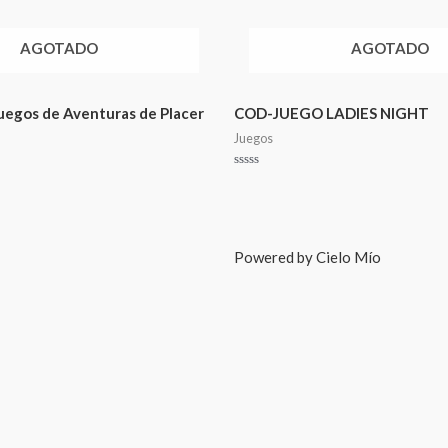
AGOTADO
AGOTADO
uegos de Aventuras de Placer
COD-JUEGO LADIES NIGHT
Juegos
Valorado
en
0
de
5
Powered by Cielo Mío