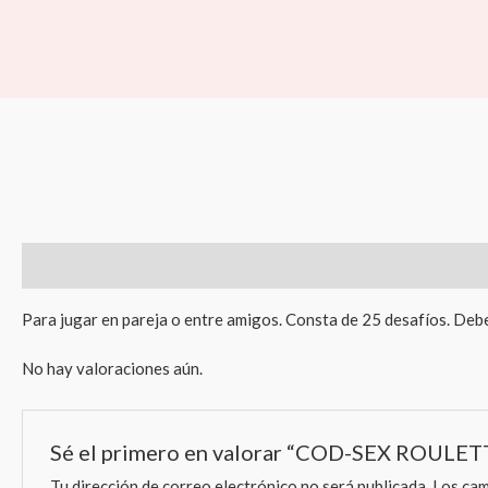
Ir
al
contenido
Descripción
Valoraciones (0)
Para jugar en pareja o entre amigos. Consta de 25 desafíos. Deben
No hay valoraciones aún.
Sé el primero en valorar “COD-SEX ROUL
Tu dirección de correo electrónico no será publicada.
Los cam