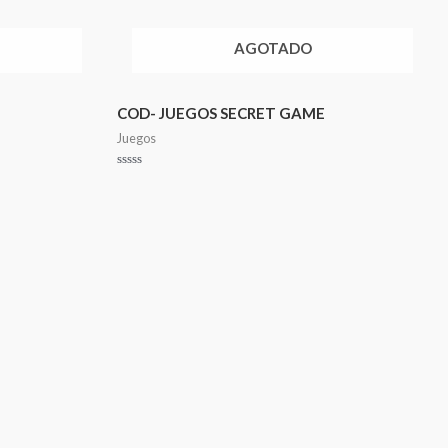
AGOTADO
COD- JUEGOS SECRET GAME
Juegos
Valorado
en
0
de
5