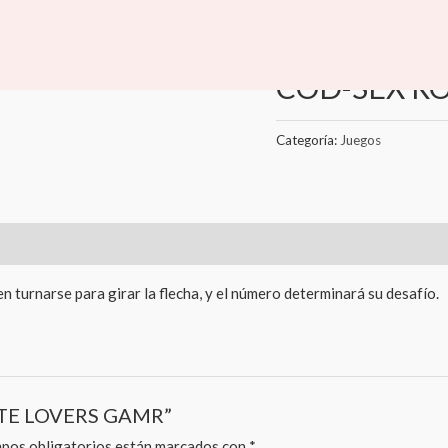
Inicio
/
Jueguetes y Accesor
Juegos
COD-SEX R
Categoría:
Juegos
 turnarse para girar la flecha, y el número determinará su desafío.
ETTE LOVERS GAMR”
pos obligatorios están marcados con
*