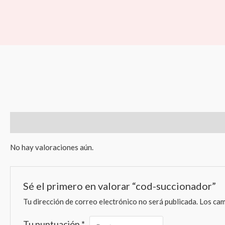
Ir
al
contenido
Valoraciones (0)
No hay valoraciones aún.
Sé el primero en valorar “cod-succionador”
Tu dirección de correo electrónico no será publicada.
Los cam
Tu puntuación
*