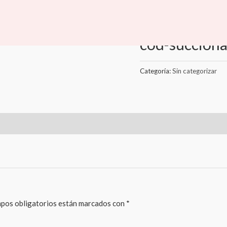
Inicio
/
Sin categorizar
/ cod
Sin categorizar
cod-succion
Categoría:
Sin categorizar
pos obligatorios están marcados con
*