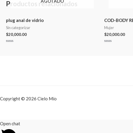
AGOTADO
Productos relacionados
plug anal de vidrio
COD-BODY R
Sin categorizar
Mujer
$
20,000.00
$
20,000.00
Valorado
Valorado
en
en
0
0
de
de
5
5
Copyright © 2026 Cielo Mío
Open chat