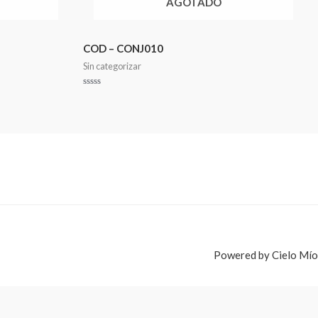
AGOTADO
COD – CONJ010
Sin categorizar
Valorado
en
0
de
5
Powered by Cielo Mío