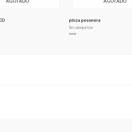
AGOTADO
AGOTADO
ED
pinza pesonera
Sin categorizar
Valorado
en
0
de
5