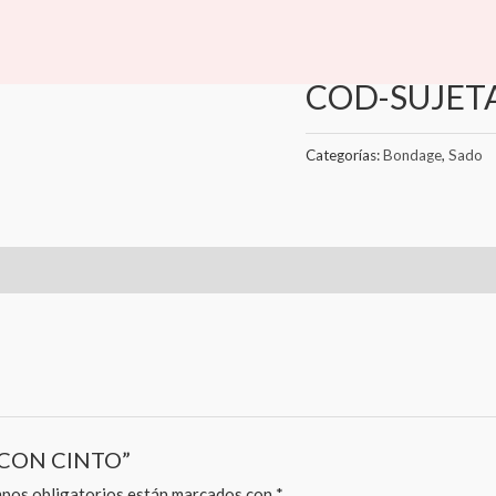
Inicio
/
Sado
/
Bondage
/ C
Bondage
,
Sado
COD-SUJET
Categorías:
Bondage
,
Sado
R CON CINTO”
pos obligatorios están marcados con
*