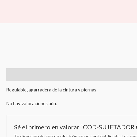
Ir
al
contenido
Descripción
Valoraciones (0)
Regulable, agarradera de la cintura y piernas
No hay valoraciones aún.
Sé el primero en valorar “COD-SUJETADO
Tu dirección de correo electrónico no será publicada.
Los cam