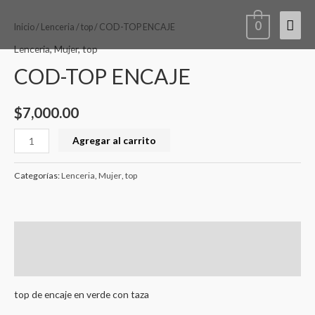
Ir
COD-
Men
0
al
TOP
Inicio
/
Lenceria
/
top
/ COD-TOP ENCAJE
contenido
ENCAJE
princ
Lenceria
,
Mujer
,
top
cantidad
COD-TOP ENCAJE
$
7,000.00
Agregar al carrito
Categorías:
Lenceria
,
Mujer
,
top
Descripción
Valoraciones (0)
top de encaje en verde con taza