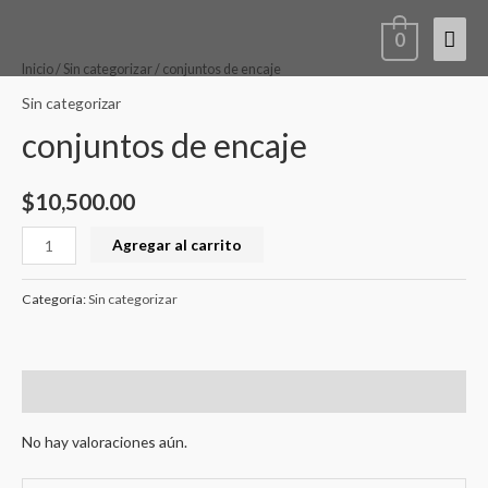
Ir
conjuntos
Men
0
al
de
contenido
encaje
princ
Inicio
/
Sin categorizar
/ conjuntos de encaje
cantidad
Sin categorizar
conjuntos de encaje
$
10,500.00
Agregar al carrito
Categoría:
Sin categorizar
Valoraciones (0)
No hay valoraciones aún.