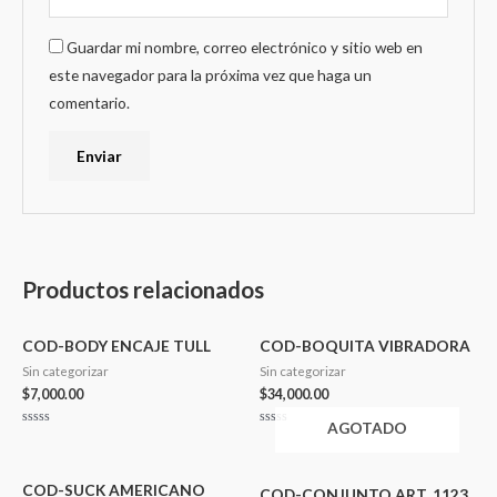
Guardar mi nombre, correo electrónico y sitio web en
este navegador para la próxima vez que haga un
comentario.
Productos relacionados
COD-BODY ENCAJE TULL
COD-BOQUITA VIBRADORA
Sin categorizar
Sin categorizar
$
7,000.00
$
34,000.00
AGOTADO
Valorado
Valorado
en
en
0
0
de
de
5
5
COD-SUCK AMERICANO
COD-CONJUNTO ART. 1123