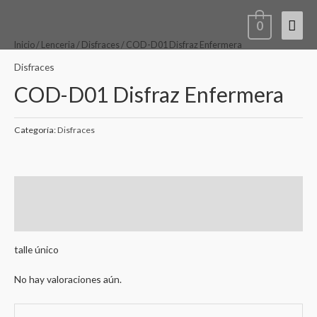
Ir
Men
0
al
contenido
princ
Inicio
/
Lenceria
/
Disfraces
/ COD-D01 Disfraz Enfermera
Disfraces
COD-D01 Disfraz Enfermera
Categoría:
Disfraces
Descripción
Valoraciones (0)
talle único
No hay valoraciones aún.