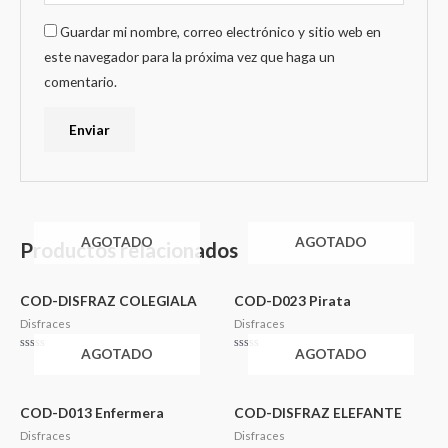
Guardar mi nombre, correo electrónico y sitio web en
este navegador para la próxima vez que haga un
comentario.
AGOTADO
AGOTADO
Productos relacionados
COD-DISFRAZ COLEGIALA
COD-D023 Pirata
Disfraces
Disfraces
AGOTADO
AGOTADO
Valorado
Valorado
en
en
0
0
de
de
5
5
COD-D013 Enfermera
COD-DISFRAZ ELEFANTE
Disfraces
Disfraces