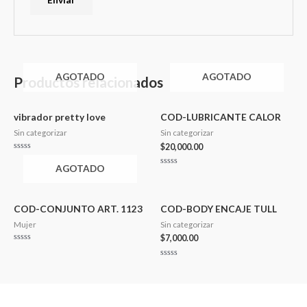
AGOTADO
AGOTADO
Productos relacionados
vibrador pretty love
COD-LUBRICANTE CALOR
Sin categorizar
Sin categorizar
$
20,000.00
Valorado
en
AGOTADO
0
Valorado
de
en
5
0
de
5
COD-CONJUNTO ART. 1123
COD-BODY ENCAJE TULL
Mujer
Sin categorizar
$
7,000.00
Valorado
en
0
Valorado
de
en
5
0
de
5