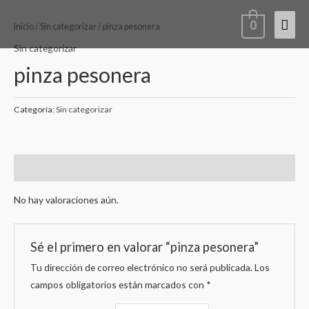
Ir
Men
0
al
Inicio
/
Sin categorizar
/ pinza pesonera
contenido
princ
Sin categorizar
pinza pesonera
Categoría:
Sin categorizar
Valoraciones (0)
No hay valoraciones aún.
Sé el primero en valorar “pinza pesonera”
Tu dirección de correo electrónico no será publicada.
Los
campos obligatorios están marcados con
*