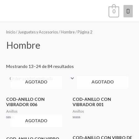
Ir
Men
0
al
contenido
princ
Inicio
/
Jueguetes y Accesorios
/
Hombre
/ Página 2
Hombre
Mostrando 13–24 de 84 resultados
AGOTADO
AGOTADO
COD-ANILLO CON
COD-ANILLO CON
VIBRADOR 006
VIBRADOR 001
Anillos
Anillos
AGOTADO
Valorado
Valorado
en
en
0
0
de
de
5
5
COD-ANILLO CON VIBRO DE
COD-ANILLO CON VIBRO