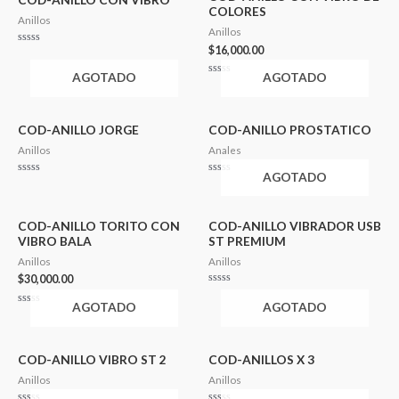
COLORES
Anillos
Anillos
$
16,000.00
Valorado
en
0
AGOTADO
AGOTADO
de
Valorado
5
en
0
de
5
COD-ANILLO JORGE
COD-ANILLO PROSTATICO
Anillos
Anales
AGOTADO
Valorado
Valorado
en
en
0
0
de
de
5
5
COD-ANILLO TORITO CON
COD-ANILLO VIBRADOR USB
VIBRO BALA
ST PREMIUM
Anillos
Anillos
$
30,000.00
Valorado
en
AGOTADO
AGOTADO
0
Valorado
de
en
5
0
de
5
COD-ANILLO VIBRO ST 2
COD-ANILLOS X 3
Anillos
Anillos