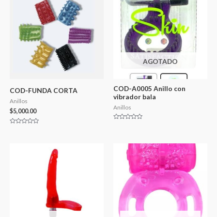
AGOTADO
COD-A0005 Anillo con
COD-FUNDA CORTA
vibrador bala
Anillos
Anillos
$
5,000.00
Valorado
Valorado
en
en
0
0
de
de
5
5