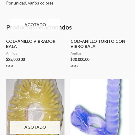
Por unidad, varios colores
AGOTADO
Productos relacionados
COD-ANILLO VIBRADOR
COD-ANILLO TORITO CON
BALA
VIBRO BALA
Anillos
Anillos
$
25,000.00
$
30,000.00
Valorado
Valorado
en
en
0
0
de
de
5
5
AGOTADO