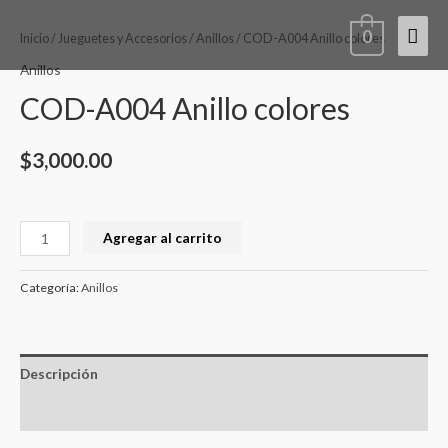
Ir
COD-
Men
0
al
A004
Inicio
/
Jueguetes y Accesorios
/
Anillos
/ COD-A004 Anillo colores
contenido
Anillo
princ
Anillos
colores
COD-A004 Anillo colores
cantidad
$
3,000.00
Agregar al carrito
Categoría:
Anillos
Descripción
Valoraciones (0)