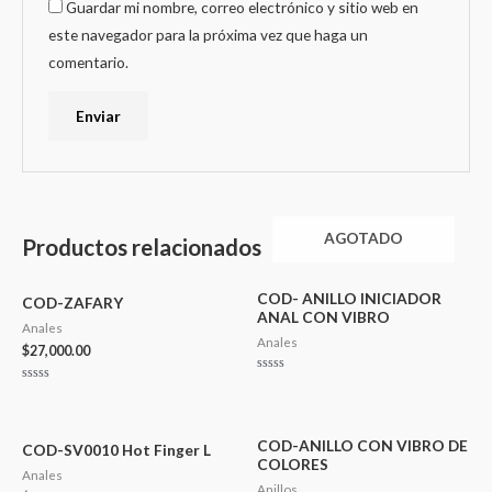
Guardar mi nombre, correo electrónico y sitio web en
este navegador para la próxima vez que haga un
comentario.
AGOTADO
Productos relacionados
COD- ANILLO INICIADOR
COD-ZAFARY
ANAL CON VIBRO
Anales
Anales
$
27,000.00
Valorado
Valorado
en
en
0
0
de
de
5
5
COD-ANILLO CON VIBRO DE
COD-SV0010 Hot Finger L
COLORES
Anales
Anillos