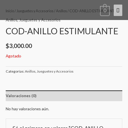
Ir
Men
0
al
Inicio
/
Jueguetes y Accesorios
/
Anillos
/ COD-ANILLO ESTIMULANTE
contenido
princ
Anillos
,
Jueguetes y Accesorios
COD-ANILLO ESTIMULANTE
$
3,000.00
Agotado
Categorías:
Anillos
,
Jueguetes y Accesorios
Valoraciones (0)
No hay valoraciones aún.