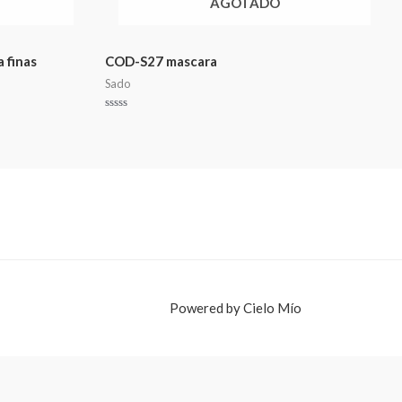
AGOTADO
 finas
COD-S27 mascara
Sado
Valorado
en
0
de
5
Powered by Cielo Mío