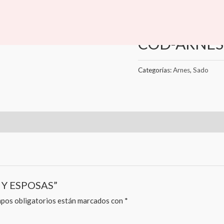
Inicio
/
Jueguetes y Accesor
Arnes
,
Sado
COD-ARNES
Categorías:
Arnes
,
Sado
A Y ESPOSAS”
pos obligatorios están marcados con
*