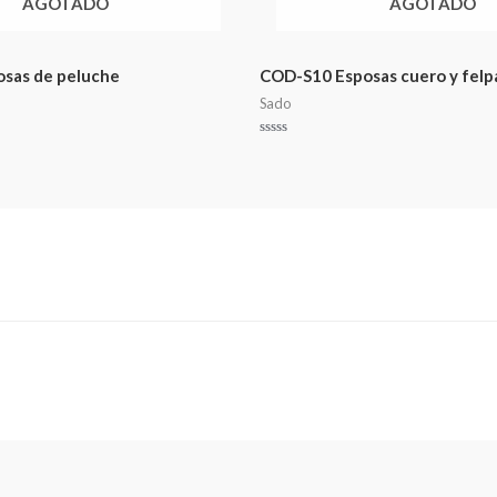
AGOTADO
AGOTADO
sas de peluche
COD-S10 Esposas cuero y felpa
Sado
Valorado
en
0
de
5