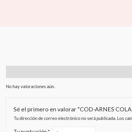
Ir
al
contenido
Valoraciones (0)
No hay valoraciones aún.
Sé el primero en valorar “COD-ARNES COL
Tu dirección de correo electrónico no será publicada.
Los cam
Tu puntuación
*