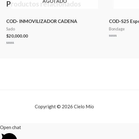
AGOTADO
Productos relacionados
COD- INMOVILIZADOR CADENA
COD-S25 Espo
Sado
Bondage
$
20,000.00
Valorado
en
Valorado
0
en
de
0
5
de
5
Copyright © 2026 Cielo Mío
Open chat